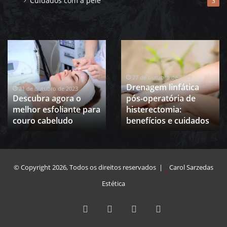
Cuidados com a pele
3
Descubra
Drenagem
agora
linfática
o
pós-
melhor
operatória
27 de outubro de 2023
Drenagem linfática
esfoliante
de
21 de outubro de 2023
Descubra agora o
pós-operatória de
para
histerectomia:
melhor esfoliante para
histerectomia:
couro
benefícios
cabeludo
couro cabeludo
e
benefícios e cuidados
cuidados
© Copyright 2026, Todos os direitos reservados |
Carol Sarzedas
Estética
Facebook
Twitter
YouTube
Instagram