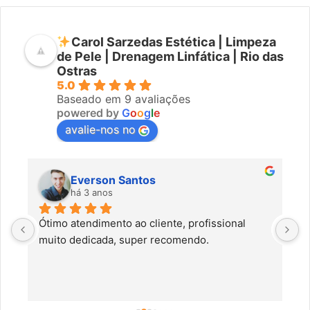
Carol Sarzedas Estética | Limpeza
de Pele | Drenagem Linfática | Rio das
Ostras
5.0
Baseado em 9 avaliações
powered by
G
o
o
g
l
e
avalie-nos no
Everson Santos
há 3 anos
Ótimo atendimento ao cliente, profissional 
C
muito dedicada, super recomendo.
f
c
a
a
o