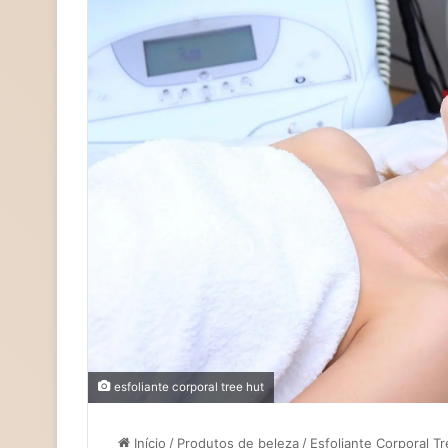
esfoliante corporal tree hut
Início
/
Produtos de beleza
/
Esfoliante Corporal Tr