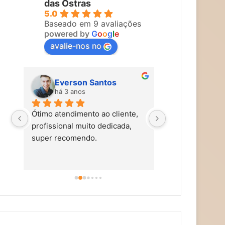
das Ostras
5.0
Baseado em 9 avaliações
powered by
G
o
o
g
l
e
avalie-nos no
Everson Santos
Maira Vi
há 3 anos
há 3 anos
Ótimo atendimento ao cliente, 
Carol faz um tra
profissional muito dedicada, 
tem mãos de fad
super recomendo.
simpática, nos t
carinho, caprich
super alto astra
dicas de autocu
alimentação saud
aromaterapia, e
terapias holísti
recomendo!!!