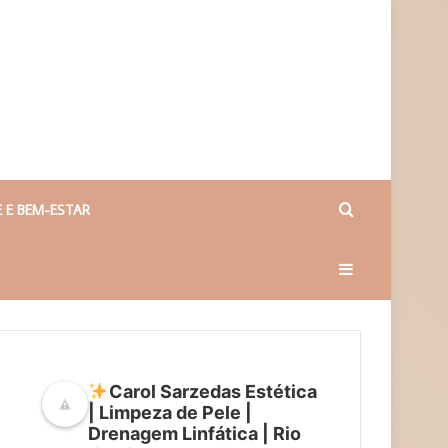
Procurar
 E BEM-ESTAR
Barra
por
Lateral
Carol Sarzedas Estética
| Limpeza de Pele |
Drenagem Linfática | Rio