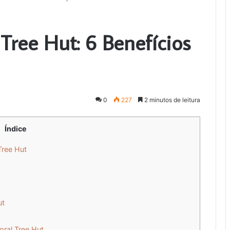
 Tree Hut: 6 Benefícios
0
227
2 minutos de leitura
Índice
Tree Hut
ut
oral Tree Hut