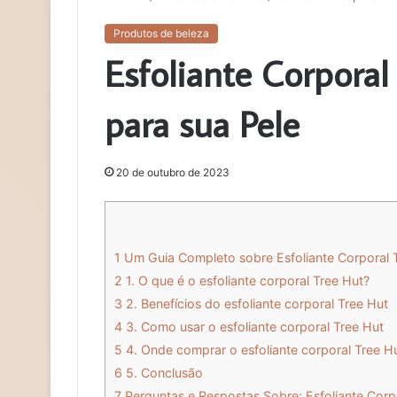
Produtos de beleza
Esfoliante Corporal
para sua Pele
20 de outubro de 2023
1
Um Guia Completo sobre Esfoliante Corporal 
2
1. O que é o esfoliante corporal Tree Hut?
3
2. Benefícios do esfoliante corporal Tree Hut
4
3. Como usar o esfoliante corporal Tree Hut
5
4. Onde comprar o esfoliante corporal Tree H
6
5. Conclusão
7
Perguntas e Respostas Sobre: Esfoliante Corp