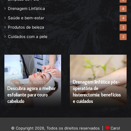
Drenagem Linfática
8
Saúde e bem-estar
4
Produtos de beleza
3
Cuidados com a pele
3
Descubra
Drenagem
agora
linfática
o
pós-
melhor
operatória
27 de outubro de 2023
Drenagem linfática pós-
esfoliante
de
21 de outubro de 2023
Descubra agora o melhor
operatória de
para
histerectomia:
esfoliante para couro
histerectomia: benefícios
couro
benefícios
cabeludo
cabeludo
e
e cuidados
cuidados
© Copyright 2026, Todos os direitos reservados |
Carol