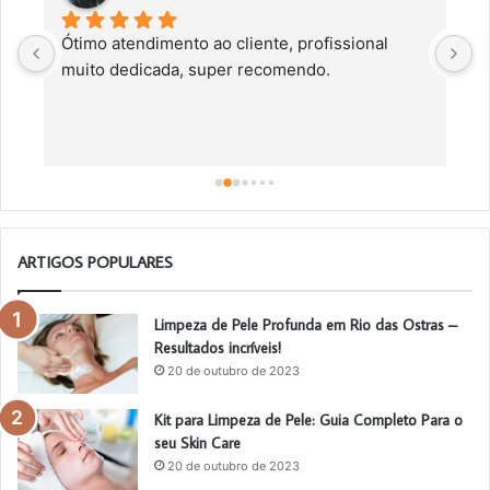
Ótimo atendimento ao cliente, profissional 
C
muito dedicada, super recomendo.
f
c
a
a
o
ARTIGOS POPULARES
Limpeza de Pele Profunda em Rio das Ostras –
Resultados incríveis!
20 de outubro de 2023
Kit para Limpeza de Pele: Guia Completo Para o
seu Skin Care
20 de outubro de 2023