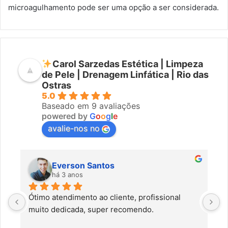
microagulhamento pode ser uma opção a ser considerada.
Carol Sarzedas Estética | Limpeza
de Pele | Drenagem Linfática | Rio das
Ostras
5.0
Baseado em 9 avaliações
powered by
G
o
o
g
l
e
avalie-nos no
Everson Santos
há 3 anos
Ótimo atendimento ao cliente, profissional 
C
muito dedicada, super recomendo.
f
c