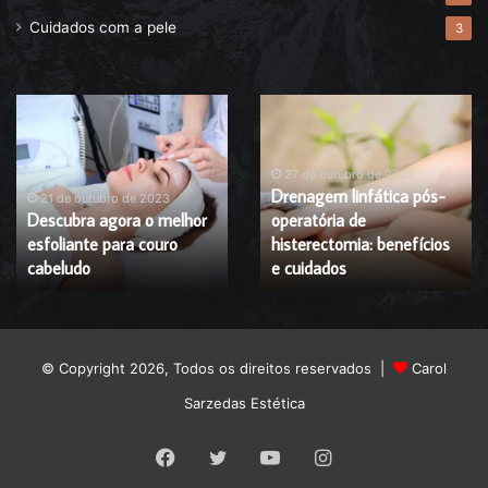
Cuidados com a pele
3
Descubra
Drenagem
agora
linfática
o
pós-
melhor
operatória
27 de outubro de 2023
Drenagem linfática pós-
esfoliante
de
21 de outubro de 2023
Descubra agora o melhor
operatória de
para
histerectomia:
esfoliante para couro
histerectomia: benefícios
couro
benefícios
cabeludo
cabeludo
e
e cuidados
cuidados
© Copyright 2026, Todos os direitos reservados |
Carol
Sarzedas Estética
Facebook
Twitter
YouTube
Instagram