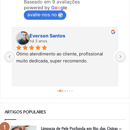
Baseado em 9 avaliações
powered by
G
o
o
g
l
e
avalie-nos no
Everson Santos
há 3 anos
Ótimo atendimento ao cliente, profissional 
C
muito dedicada, super recomendo.
f
c
a
a
o
ARTIGOS POPULARES
Limpeza de Pele Profunda em Rio das Ostras –