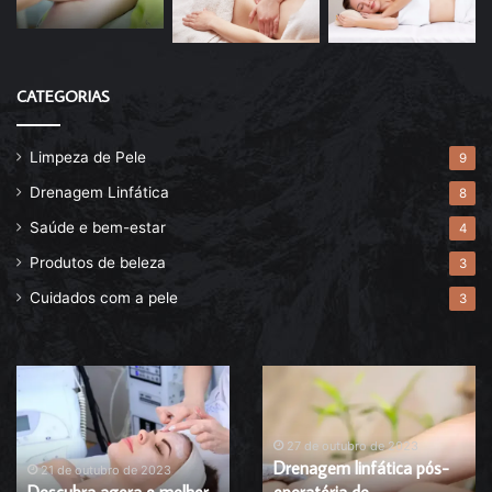
CATEGORIAS
Limpeza de Pele
9
Drenagem Linfática
8
Saúde e bem-estar
4
Produtos de beleza
3
Cuidados com a pele
3
Descubra
Drenagem
agora
linfática
o
pós-
melhor
operatória
27 de outubro de 2023
Drenagem linfática pós-
esfoliante
de
21 de outubro de 2023