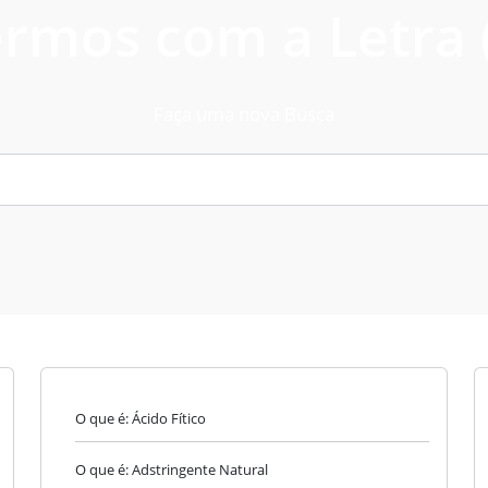
rmos com a Letra 
Faça uma nova Busca
O que é: Ácido Fítico
O que é: Adstringente Natural