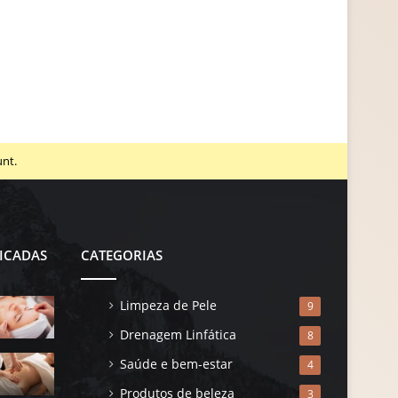
unt.
ICADAS
CATEGORIAS
Limpeza de Pele
9
Drenagem Linfática
8
Saúde e bem-estar
4
Produtos de beleza
3