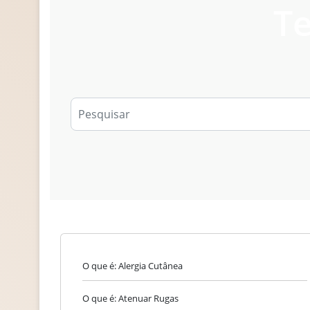
Te
O que é: Alergia Cutânea
O que é: Atenuar Rugas