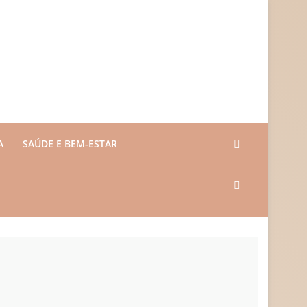
Procurar
A
SAÚDE E BEM-ESTAR
por
Barra
Lateral