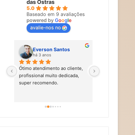
das Ostras
5.0
Baseado em 9 avaliações
powered by
G
o
o
g
l
e
avalie-nos no
Everson Santos
Maira Vi
há 3 anos
há 3 anos
Ótimo atendimento ao cliente, 
Carol faz um tra
profissional muito dedicada, 
tem mãos de fad
super recomendo.
simpática, nos t
carinho, caprich
super alto astra
dicas de autocu
alimentação saud
aromaterapia, e
terapias holísti
recomendo!!!