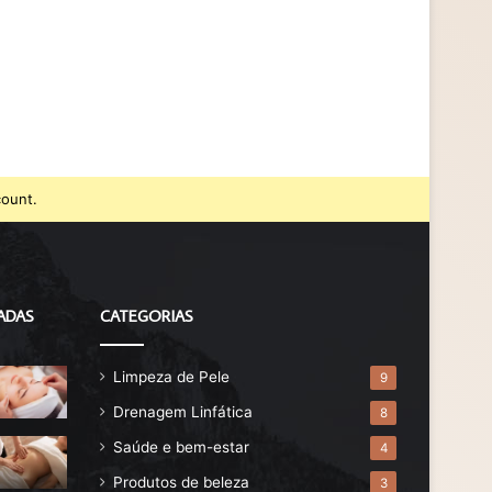
count.
ADAS
CATEGORIAS
Limpeza de Pele
9
Drenagem Linfática
8
Saúde e bem-estar
4
Produtos de beleza
3