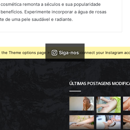
a cosmética remonta a séculos e sua popularidade
 benefícios. Experimente incorporar a água de rosas
te de uma pele saudável e radiante.
Siga-nos
 the Theme options page > Integrations, to connect your Instagram ac
ÚLTIMAS POSTAGENS MODIFIC