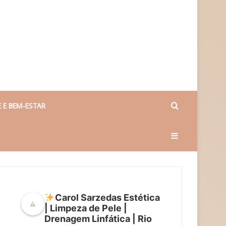
Procurar
 E BEM-ESTAR
Barra
por
Lateral
Carol Sarzedas Estética
| Limpeza de Pele |
Drenagem Linfática | Rio