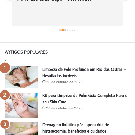
c
a
a
o
ARTIGOS POPULARES
Limpeza de Pele Profunda em Rio das Ostras –
Resultados incríveis!
20 de outubro de 2023
Kit para Limpeza de Pele: Guia Completo Para o
seu Skin Care
20 de outubro de 2023
Drenagem linfática pós-operatória de
histerectomia: benefícios e cuidados