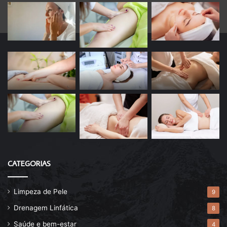
CATEGORIAS
Limpeza de Pele
9
Drenagem Linfática
8
Saúde e bem-estar
4