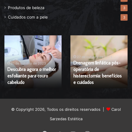
Produtos de beleza
3
Cuidados com a pele
3
Descubra
Drenagem
agora
linfática
o
pós-
melhor
operatória
27 de outubro de 2023
Drenagem linfática pós-
esfoliante
de
21 de outubro de 2023
Descubra agora o melhor
operatória de
para
histerectomia:
esfoliante para couro
histerectomia: benefícios
couro
benefícios
cabeludo
cabeludo
e
e cuidados
cuidados
© Copyright 2026, Todos os direitos reservados |
Carol
Sarzedas Estética