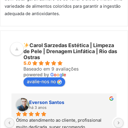
variedade de alimentos coloridos para garantir a ingestão
adequada de antioxidantes.
Carol Sarzedas Estética | Limpeza
de Pele | Drenagem Linfática | Rio das
Ostras
5.0
Baseado em 9 avaliações
powered by
G
o
o
g
l
e
avalie-nos no
Everson Santos
há 3 anos
Ótimo atendimento ao cliente, profissional 
C
muito dedicada, super recomendo.
f