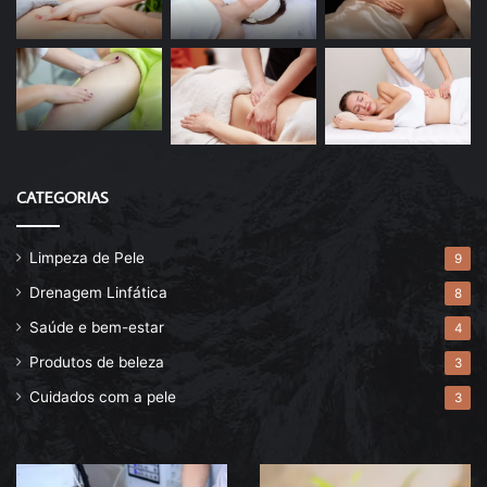
CATEGORIAS
Limpeza de Pele
9
Drenagem Linfática
8
Saúde e bem-estar
4
Produtos de beleza
3
Cuidados com a pele
3
Descubra
Drenagem