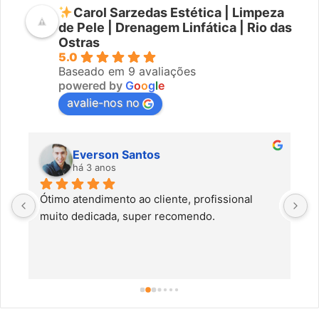
Carol Sarzedas Estética | Limpeza
de Pele | Drenagem Linfática | Rio das
Ostras
5.0
Baseado em 9 avaliações
powered by
G
o
o
g
l
e
avalie-nos no
Everson Santos
há 3 anos
Ótimo atendimento ao cliente, profissional 
C
muito dedicada, super recomendo.
f
c
a
a
o