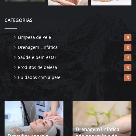
CATEGORIAS
Limpeza de Pele
9
Drenagem Linfática
8
Saúde e bem-estar
4
Produtos de beleza
3
Cuidados com a pele
3
Descubra
Drenagem
agora
linfática
o
pós-
melhor
operatória
27 de outubro de 2023
Drenagem linfática
esfoliante
de
21 de outubro de 2023