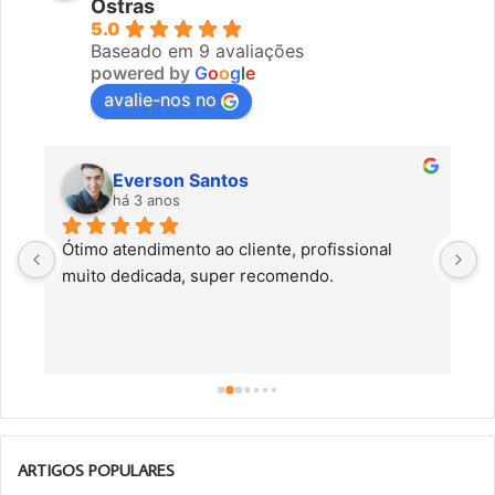
Ostras
5.0
Baseado em 9 avaliações
powered by
G
o
o
g
l
e
avalie-nos no
Everson Santos
há 3 anos
Ótimo atendimento ao cliente, profissional 
C
muito dedicada, super recomendo.
f
c
a
a
o
ARTIGOS POPULARES