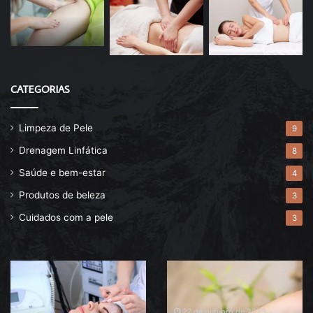
CATEGORIAS
Limpeza de Pele
9
Drenagem Linfática
8
Saúde e bem-estar
4
Produtos de beleza
3
Cuidados com a pele
3
Descubra
Drenagem
agora
linfática
o
pós-
melhor
operatória
27 de outubro de 2023