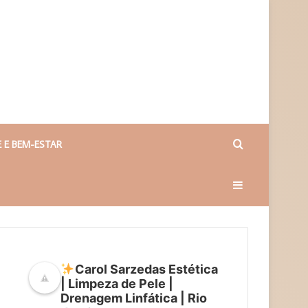
Procurar
 E BEM-ESTAR
Barra
por
Lateral
Carol Sarzedas Estética
| Limpeza de Pele |
Drenagem Linfática | Rio