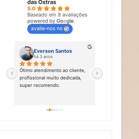
das Ostras
5.0
Baseado em 9 avaliações
powered by
G
o
o
g
l
e
avalie-nos no
Everson Santos
Maira Vi
há 3 anos
há 3 anos
Ótimo atendimento ao cliente, 
Carol faz um tra
profissional muito dedicada, 
tem mãos de fad
super recomendo.
simpática, nos t
carinho, caprich
super alto astra
dicas de autocu
alimentação saud
aromaterapia, e
terapias holísti
recomendo!!!