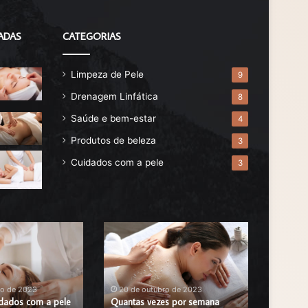
ADAS
CATEGORIAS
Limpeza de Pele
9
Drenagem Linfática
8
Saúde e bem-estar
4
Produtos de beleza
3
Cuidados com a pele
3
Quantas
Benefíci
vezes
da
por
Esfoliaçã
semana
Corporal:
fazer
5
ro de 2023
20 de outubro de 2023
20 de 
idados com a pele
esfoliação
Quantas vezes por semana
Benefíci
Benefíc