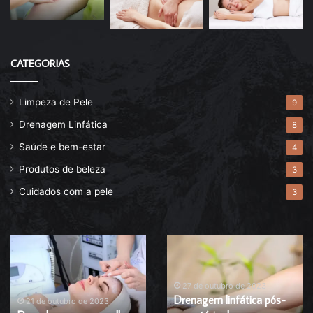
CATEGORIAS
Limpeza de Pele
9
Drenagem Linfática
8
Saúde e bem-estar
4
Produtos de beleza
3
Cuidados com a pele
3
Descubra
Drenagem
agora
linfática
o
pós-
melhor
operatória
27 de outubro de 2023
Drenagem linfática pós-
esfoliante
de
21 de outubro de 2023