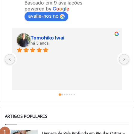
Baseado em 9 avaliações
powered by
G
o
o
g
l
e
avalie-nos no
Tomohiko Iwai
há 3 anos
Ó
m
ARTIGOS POPULARES
Limpeza de Pele Profunda em Rio das Ostras –