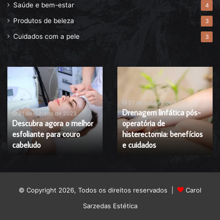
Saúde e bem-estar
4
Produtos de beleza
3
Cuidados com a pele
3
Descubra
Drenagem
agora
linfática
o
pós-
melhor
operatória
27 de outubro de 2023
Drenagem linfática pós-
esfoliante
de
21 de outubro de 2023
Descubra agora o melhor
operatória de
para
histerectomia:
esfoliante para couro
histerectomia: benefícios
couro
benefícios
cabeludo
cabeludo
e
e cuidados
cuidados
© Copyright 2026, Todos os direitos reservados |
Carol
Sarzedas Estética