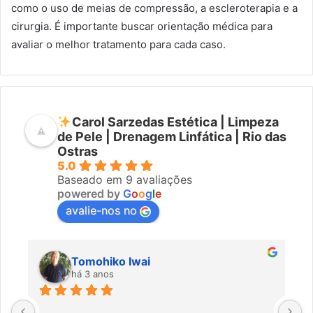
como o uso de meias de compressão, a escleroterapia e a
cirurgia. É importante buscar orientação médica para
avaliar o melhor tratamento para cada caso.
Carol Sarzedas Estética | Limpeza
de Pele | Drenagem Linfática | Rio das
Ostras
5.0
Baseado em 9 avaliações
powered by
G
o
o
g
l
e
avalie-nos no
Tomohiko Iwai
há 3 anos
Ó