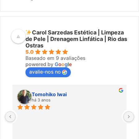
Carol Sarzedas Estética | Limpeza
de Pele | Drenagem Linfática | Rio das
Ostras
5.0
Baseado em 9 avaliações
powered by
G
o
o
g
l
e
avalie-nos no
Tomohiko Iwai
há 3 anos
Ó
m