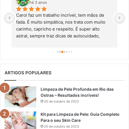
há 3 anos
Carol faz um trabalho incrível, tem mãos de 
C
fada. É muito simpática, nos trata com muito 
g
carinho, capricho e respeito. É super alto 
ú
astral, sempre traz dicas de autocuidado, 
a
alimentação saudável,  aromaterapia, entre 
e
outras terapias holísticas. Super recomendo!!!
s
c
s
ARTIGOS POPULARES
Limpeza de Pele Profunda em Rio das
Ostras – Resultados incríveis!
20 de outubro de 2023
Kit para Limpeza de Pele: Guia Completo
Para o seu Skin Care
20 de outubro de 2023