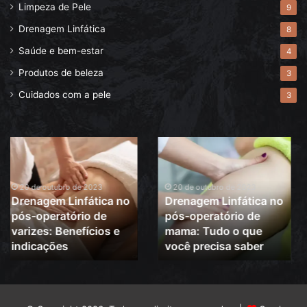
Limpeza de Pele
9
Drenagem Linfática
8
Saúde e bem-estar
4
Produtos de beleza
3
Cuidados com a pele
3
Drenagem
Descubra
linfática
tudo
pós
sobre
abdominoplastia:
o
Acelere
que
19 de outubro de 2023
19 de outubro de 2023
Drenagem linfática
Descubra tudo sobre
a
é
pós abdominoplastia:
o que é a drenagem
recuperação
a
Acelere a recuperação
drenagem
linfática!
linfática!