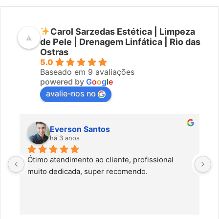
Carol Sarzedas Estética | Limpeza
de Pele | Drenagem Linfática | Rio das
Ostras
5.0
Baseado em 9 avaliações
powered by
G
o
o
g
l
e
avalie-nos no
Everson Santos
há 3 anos
Ótimo atendimento ao cliente, profissional 
C
muito dedicada, super recomendo.
f
c
a
a
o