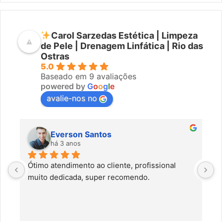
Carol Sarzedas Estética | Limpeza
de Pele | Drenagem Linfática | Rio das
Ostras
5.0
Baseado em 9 avaliações
powered by
G
o
o
g
l
e
avalie-nos no
Everson Santos
há 3 anos
Ótimo atendimento ao cliente, profissional 
C
muito dedicada, super recomendo.
f
c
a
a