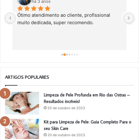
há 3 anos
Ótimo atendimento ao cliente, profissional 
C
muito dedicada, super recomendo.
f
c
a
a
o
ARTIGOS POPULARES
Limpeza de Pele Profunda em Rio das Ostras –
Resultados incríveis!
20 de outubro de 2023
Kit para Limpeza de Pele: Guia Completo Para o
seu Skin Care
20 de outubro de 2023