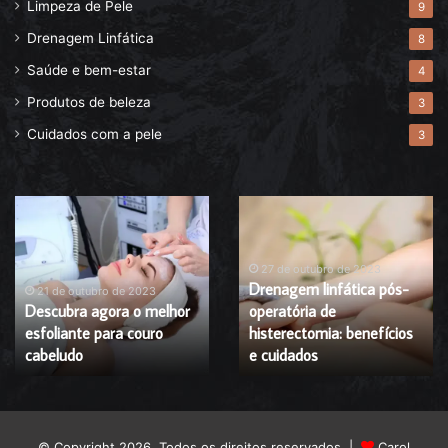
Limpeza de Pele
9
Drenagem Linfática
8
Saúde e bem-estar
4
Produtos de beleza
3
Cuidados com a pele
3
Descubra
Drenagem
agora
linfática
o
pós-
melhor
operatória
27 de outubro de 2023
Drenagem linfática pós-
esfoliante
de
21 de outubro de 2023
Descubra agora o melhor
operatória de
para
histerectomia:
esfoliante para couro
histerectomia: benefícios
couro
benefícios
cabeludo
cabeludo
e
e cuidados
cuidados
© Copyright 2026, Todos os direitos reservados |
Carol