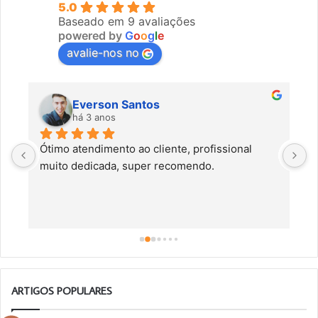
5.0
Baseado em 9 avaliações
powered by
G
o
o
g
l
e
avalie-nos no
Everson Santos
há 3 anos
Ótimo atendimento ao cliente, profissional 
C
muito dedicada, super recomendo.
f
c
a
a
o
ARTIGOS POPULARES