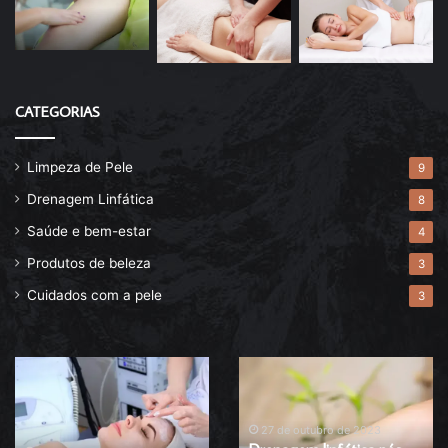
CATEGORIAS
Limpeza de Pele
9
Drenagem Linfática
8
Saúde e bem-estar
4
Produtos de beleza
3
Cuidados com a pele
3
Descubra
Drenagem
agora
linfática
o
pós-
melhor
operatória
27 de outubro de 2023