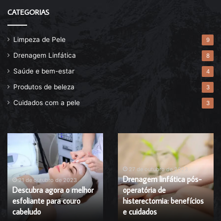
CATEGORIAS
Limpeza de Pele
9
Drenagem Linfática
8
Saúde e bem-estar
4
Produtos de beleza
3
Cuidados com a pele
3
Descubra
Drenagem
agora
linfática
o
pós-
melhor
operatória
27 de outubro de 2023
Drenagem linfática pós-
esfoliante
de
21 de outubro de 2023
Descubra agora o melhor
operatória de
para
histerectomia:
esfoliante para couro
histerectomia: benefícios
couro
benefícios
cabeludo
cabeludo
e
e cuidados