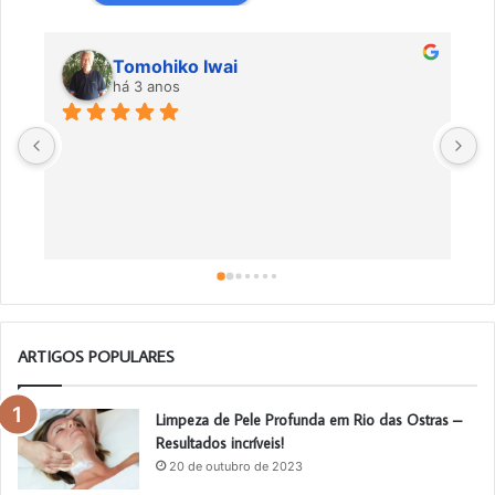
Tomohiko Iwai
há 3 anos
Ó
m
ARTIGOS POPULARES
Limpeza de Pele Profunda em Rio das Ostras –
Resultados incríveis!
20 de outubro de 2023