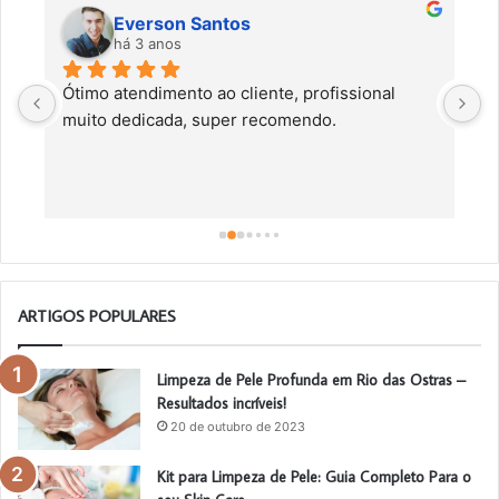
Everson Santos
há 3 anos
Ótimo atendimento ao cliente, profissional 
C
muito dedicada, super recomendo.
f
c
a
a
o
ARTIGOS POPULARES
Limpeza de Pele Profunda em Rio das Ostras –
Resultados incríveis!
20 de outubro de 2023
Kit para Limpeza de Pele: Guia Completo Para o