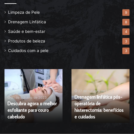
Limpeza de Pele
9
Drenagem Linfática
8
Saúde e bem-estar
4
Produtos de beleza
3
Cuidados com a pele
3
Descubra
Drenagem
agora
linfática
o
pós-
melhor
operatória
27 de outubro de 2023
Drenagem linfática pós-
esfoliante
de
21 de outubro de 2023
Descubra agora o melhor
operatória de
para
histerectomia:
esfoliante para couro
histerectomia: benefícios
couro
benefícios
cabeludo
cabeludo
e
e cuidados
cuidados