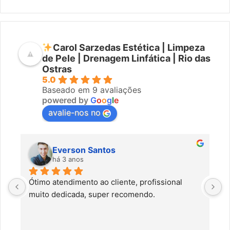
Carol Sarzedas Estética | Limpeza
de Pele | Drenagem Linfática | Rio das
Ostras
5.0
Baseado em 9 avaliações
powered by
G
o
o
g
l
e
avalie-nos no
Everson Santos
há 3 anos
Ótimo atendimento ao cliente, profissional 
C
muito dedicada, super recomendo.
f
c
a