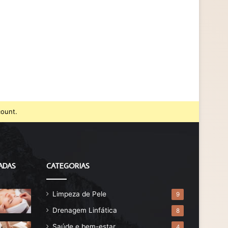
count.
ADAS
CATEGORIAS
Limpeza de Pele
9
Drenagem Linfática
8
Saúde e bem-estar
4