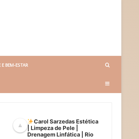
Procurar
 E BEM-ESTAR
Barra
por
Lateral
Carol Sarzedas Estética
| Limpeza de Pele |
Drenagem Linfática | Rio