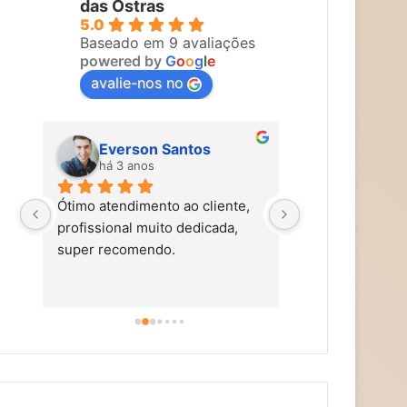
das Ostras
5.0
Baseado em 9 avaliações
powered by
G
o
o
g
l
e
avalie-nos no
Everson Santos
Maira Vi
há 3 anos
há 3 anos
Ótimo atendimento ao cliente, 
Carol faz um tra
profissional muito dedicada, 
tem mãos de fad
super recomendo.
simpática, nos t
carinho, caprich
super alto astra
dicas de autocu
alimentação saud
aromaterapia, e
terapias holísti
recomendo!!!