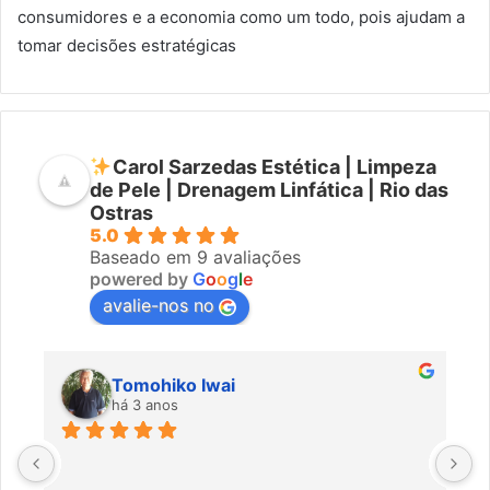
consumidores e a economia como um todo, pois ajudam a
tomar decisões estratégicas
Carol Sarzedas Estética | Limpeza
de Pele | Drenagem Linfática | Rio das
Ostras
5.0
Baseado em 9 avaliações
powered by
G
o
o
g
l
e
avalie-nos no
Tomohiko Iwai
há 3 anos
Ó
m