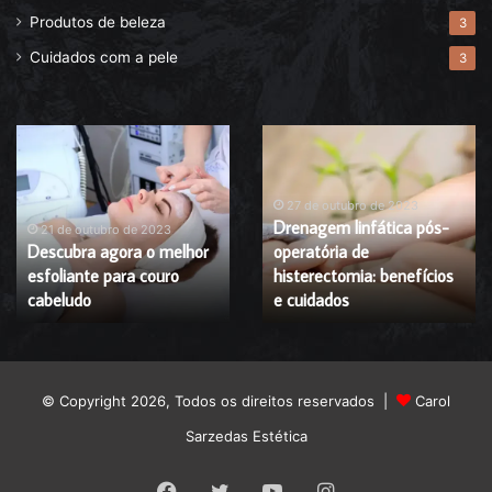
Produtos de beleza
3
Cuidados com a pele
3
Descubra
Drenagem
agora
linfática
o
pós-
melhor
operatória
27 de outubro de 2023
Drenagem linfática pós-
esfoliante
de
21 de outubro de 2023
Descubra agora o melhor
operatória de
para
histerectomia:
esfoliante para couro
histerectomia: benefícios
couro
benefícios
cabeludo
cabeludo
e
e cuidados
cuidados
© Copyright 2026, Todos os direitos reservados |
Carol
Sarzedas Estética
Facebook
Twitter
YouTube
Instagram