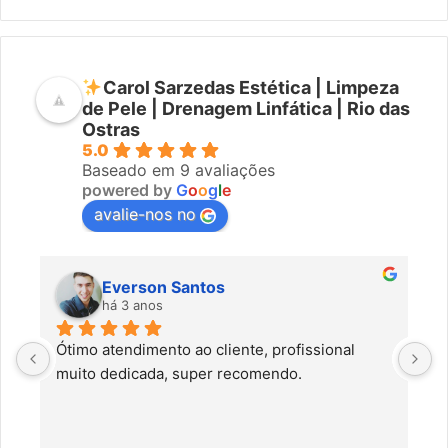
Carol Sarzedas Estética | Limpeza
de Pele | Drenagem Linfática | Rio das
Ostras
5.0
Baseado em 9 avaliações
powered by
G
o
o
g
l
e
avalie-nos no
Everson Santos
há 3 anos
Ótimo atendimento ao cliente, profissional 
C
muito dedicada, super recomendo.
f
c
a
a