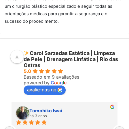
um cirurgião plástico especializado e seguir todas as
orientações médicas para garantir a segurança e o
sucesso do procedimento.
Carol Sarzedas Estética | Limpeza
de Pele | Drenagem Linfática | Rio das
Ostras
5.0
Baseado em 9 avaliações
powered by
G
o
o
g
l
e
avalie-nos no
Tomohiko Iwai
há 3 anos
Ó