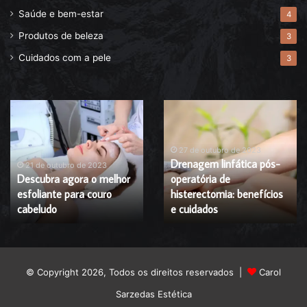
Saúde e bem-estar
4
Produtos de beleza
3
Cuidados com a pele
3
Descubra
Drenagem
agora
linfática
o
pós-
melhor
operatória
27 de outubro de 2023
Drenagem linfática pós-
esfoliante
de
21 de outubro de 2023
Descubra agora o melhor
operatória de
para
histerectomia:
esfoliante para couro
histerectomia: benefícios
couro
benefícios
cabeludo
cabeludo
e
e cuidados
cuidados
© Copyright 2026, Todos os direitos reservados |
Carol
Sarzedas Estética