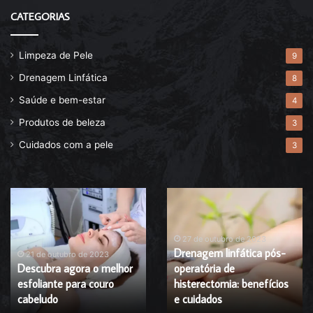
CATEGORIAS
Limpeza de Pele
9
Drenagem Linfática
8
Saúde e bem-estar
4
Produtos de beleza
3
Cuidados com a pele
3
Descubra
Drenagem
agora
linfática
o
pós-
melhor
operatória
27 de outubro de 2023
Drenagem linfática pós-
esfoliante
de
21 de outubro de 2023
Descubra agora o melhor
operatória de
para
histerectomia:
esfoliante para couro
histerectomia: benefícios
couro
benefícios
cabeludo
cabeludo
e
e cuidados
cuidados