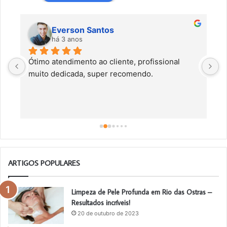
Everson Santos
há 3 anos
Ótimo atendimento ao cliente, profissional 
C
muito dedicada, super recomendo.
f
c
a
a
o
ARTIGOS POPULARES
Limpeza de Pele Profunda em Rio das Ostras –
Resultados incríveis!
20 de outubro de 2023