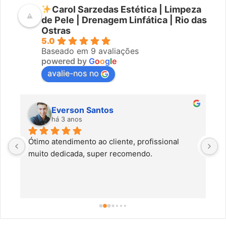
Carol Sarzedas Estética | Limpeza
de Pele | Drenagem Linfática | Rio das
Ostras
5.0
Baseado em 9 avaliações
powered by
G
o
o
g
l
e
avalie-nos no
Everson Santos
há 3 anos
Ótimo atendimento ao cliente, profissional 
C
muito dedicada, super recomendo.
f
c
a
a
o