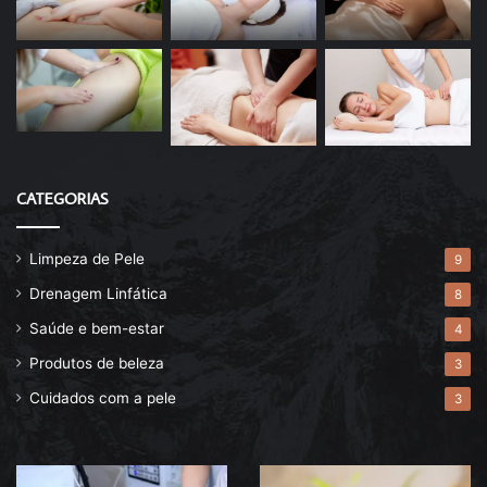
CATEGORIAS
Limpeza de Pele
9
Drenagem Linfática
8
Saúde e bem-estar
4
Produtos de beleza
3
Cuidados com a pele
3
Descubra
Drenagem