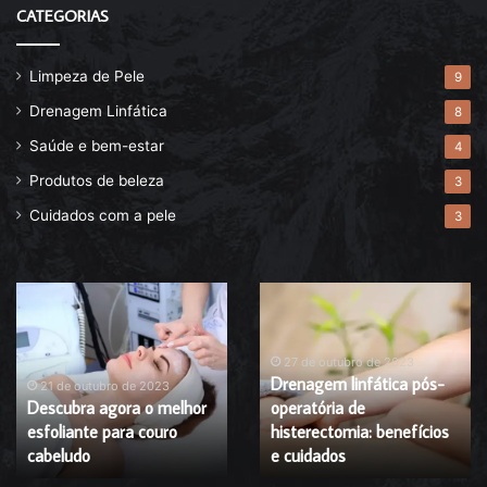
CATEGORIAS
Limpeza de Pele
9
Drenagem Linfática
8
Saúde e bem-estar
4
Produtos de beleza
3
Cuidados com a pele
3
Descubra
Drenagem
agora
linfática
o
pós-
melhor
operatória
27 de outubro de 2023
Drenagem linfática pós-
esfoliante
de
21 de outubro de 2023
Descubra agora o melhor
operatória de
para
histerectomia:
esfoliante para couro
histerectomia: benefícios
couro
benefícios
cabeludo
cabeludo
e
e cuidados
cuidados