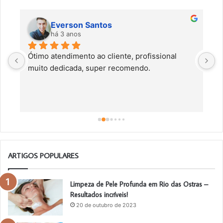
Everson Santos
há 3 anos
Ótimo atendimento ao cliente, profissional 
C
muito dedicada, super recomendo.
f
c
a
a
o
ARTIGOS POPULARES
Limpeza de Pele Profunda em Rio das Ostras –
Resultados incríveis!
20 de outubro de 2023