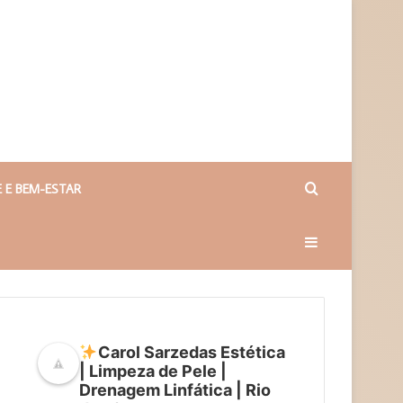
Procurar
 E BEM-ESTAR
Barra
por
Lateral
Carol Sarzedas Estética
| Limpeza de Pele |
Drenagem Linfática | Rio