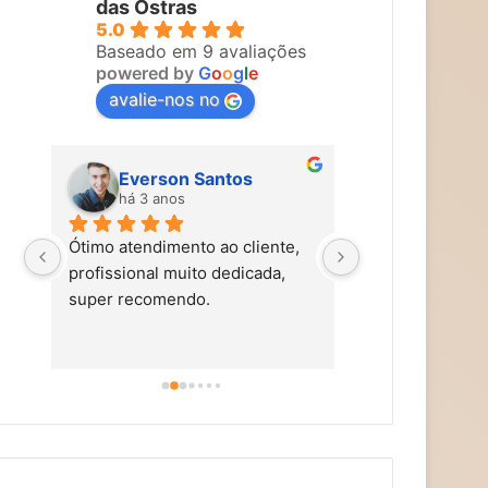
das Ostras
5.0
Baseado em 9 avaliações
powered by
G
o
o
g
l
e
avalie-nos no
Everson Santos
Maira Vi
há 3 anos
há 3 anos
Ótimo atendimento ao cliente, 
Carol faz um tra
profissional muito dedicada, 
tem mãos de fad
super recomendo.
simpática, nos t
carinho, caprich
super alto astra
dicas de autocu
alimentação saud
aromaterapia, e
terapias holísti
recomendo!!!