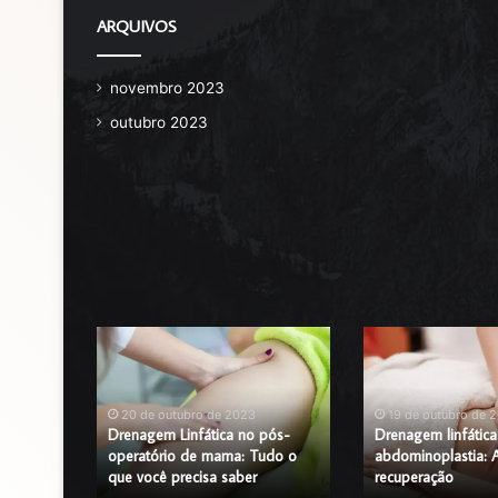
ARQUIVOS
novembro 2023
outubro 2023
Drenagem
Drenagem
Linfática
linfática
no
pós
pós-
abdominoplastia:
20 de outubro de 2023
19 de outubro de 
operatório
Acelere
pós-
Drenagem Linfática no pós-
Drenagem linfátic
enefícios
de
operatório de mama: Tudo o
a
abdominoplastia: A
que você precisa saber
recuperação
mama:
recuperação