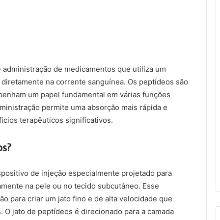
e administração de medicamentos que utiliza um
Tomohiko Iwai
s diretamente na corrente sanguínea. Os peptídeos são
há 3 anos
penham um papel fundamental em várias funções
ministração permite uma absorção mais rápida e
cios terapêuticos significativos.
os?
spositivo de injeção especialmente projetado para
amente na pele ou no tecido subcutâneo. Esse
são para criar um jato fino e de alta velocidade que
. O jato de peptídeos é direcionado para a camada