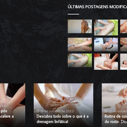
ÚLTIMAS POSTAGENS MODIFIC
Descubra
Rotina
tudo
de
sobre
cuidados
o
com
2023
que
a
a pós
19 de outubro de 2023
20 de outub
celere a
é
Descubra tudo sobre o que é a
pele
Rotina de cu
drenagem linfática!
do rosto: Dic
a
do