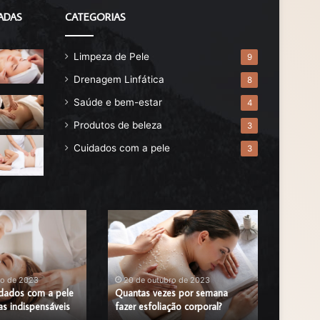
ADAS
CATEGORIAS
Limpeza de Pele
9
Drenagem Linfática
8
Saúde e bem-estar
4
Produtos de beleza
3
Cuidados com a pele
3
Quantas
Benefíci
vezes
da
por
Esfoliaçã
semana
Corporal:
fazer
5
ro de 2023
20 de outubro de 2023
20 de 
idados com a pele
esfoliação
Quantas vezes por semana
Benefíci
Benefíc
as indispensáveis
fazer esfoliação corporal?
Corpora
corporal?