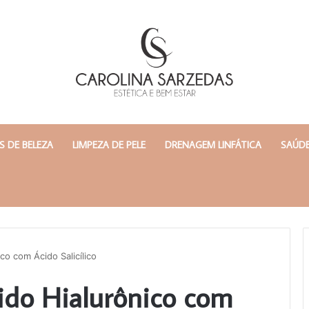
 DE BELEZA
LIMPEZA DE PELE
DRENAGEM LINFÁTICA
SAÚDE
co com Ácido Salicílico
cido Hialurônico com