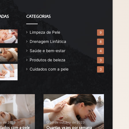
ADAS
CATEGORIAS
Limpeza de Pele
9
Drenagem Linfática
8
Saúde e bem-estar
4
Produtos de beleza
3
Cuidados com a pele
3
Quantas
Benefíci
vezes
da
por
Esfoliaçã
semana
Corporal:
fazer
5
ro de 2023
20 de outubro de 2023
20 de 
idados com a pele
esfoliação
Quantas vezes por semana
Benefíci
Benefíc