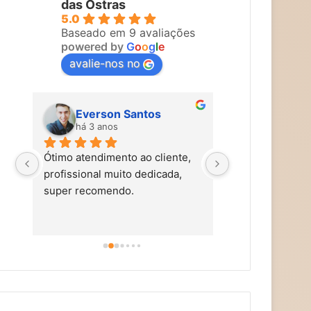
das Ostras
5.0
Baseado em 9 avaliações
powered by
G
o
o
g
l
e
avalie-nos no
Everson Santos
Maira Vi
há 3 anos
há 3 anos
Ótimo atendimento ao cliente, 
Carol faz um tra
profissional muito dedicada, 
tem mãos de fad
super recomendo.
simpática, nos t
carinho, caprich
super alto astra
dicas de autocu
alimentação saud
aromaterapia, e
terapias holísti
recomendo!!!