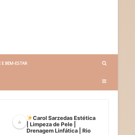
Procurar
 E BEM-ESTAR
Barra
por
Lateral
Carol Sarzedas Estética
| Limpeza de Pele |
Drenagem Linfática | Rio