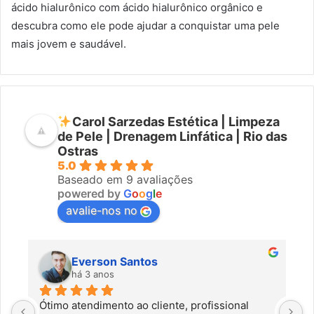
ácido hialurônico com ácido hialurônico orgânico e
descubra como ele pode ajudar a conquistar uma pele
mais jovem e saudável.
Carol Sarzedas Estética | Limpeza
de Pele | Drenagem Linfática | Rio das
Ostras
5.0
Baseado em 9 avaliações
powered by
G
o
o
g
l
e
avalie-nos no
Everson Santos
há 3 anos
Ótimo atendimento ao cliente, profissional 
C