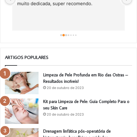
muito dedicada, super recomendo.
f
c
a
a
o
ARTIGOS POPULARES
Limpeza de Pele Profunda em Rio das Ostras –
Resultados incríveis!
20 de outubro de 2023
Kit para Limpeza de Pele: Guia Completo Para o
seu Skin Care
20 de outubro de 2023
Drenagem linfática pós-operatória de