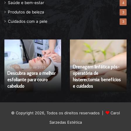
Saúde e bem-estar
4
Produtos de beleza
3
Cuidados com a pele
3
Descubra
Drenagem
agora
linfática
o
pós-
melhor
operatória
27 de outubro de 2023
Drenagem linfática pós-
esfoliante
de
21 de outubro de 2023
Descubra agora o melhor
operatória de
para
histerectomia:
esfoliante para couro
histerectomia: benefícios
couro
benefícios
cabeludo
cabeludo
e
e cuidados
cuidados
© Copyright 2026, Todos os direitos reservados |
Carol
Sarzedas Estética