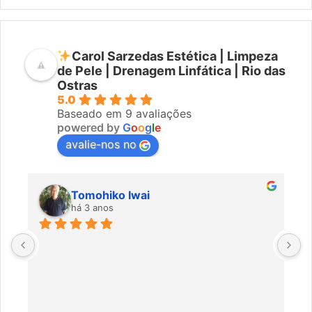
Carol Sarzedas Estética | Limpeza
de Pele | Drenagem Linfática | Rio das
Ostras
5.0
Baseado em 9 avaliações
powered by
G
o
o
g
l
e
avalie-nos no
Tomohiko Iwai
há 3 anos
Ó
m