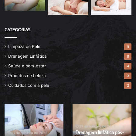
CATEGORIAS
Limpeza de Pele
9
Drenagem Linfática
8
Saúde e bem-estar
4
Produtos de beleza
3
Cuidados com a pele
3
Descubra
Drenagem
agora
linfática
o
pós-
melhor
operatória
27 de outubro de 2023
Drenagem linfática pós-
esfoliante
de
21 de outubro de 2023