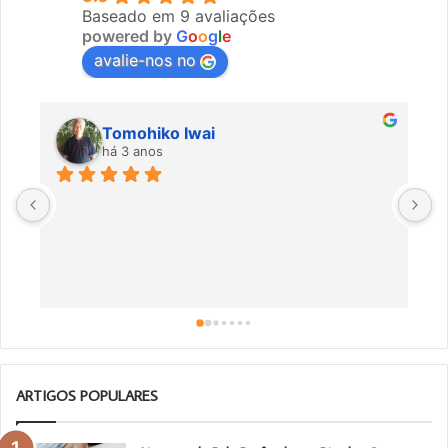
Baseado em 9 avaliações
powered by
G
o
o
g
l
e
avalie-nos no
Tomohiko Iwai
há 3 anos
Ó
m
ARTIGOS POPULARES