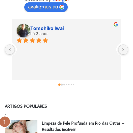
avalie-nos no
Tomohiko Iwai
há 3 anos
Ó
m
ARTIGOS POPULARES
Limpeza de Pele Profunda em Rio das Ostras –
Resultados incríveis!