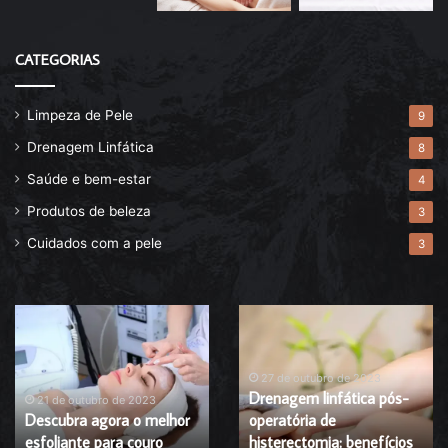
CATEGORIAS
Limpeza de Pele
9
Drenagem Linfática
8
Saúde e bem-estar
4
Produtos de beleza
3
Cuidados com a pele
3
Descubra
Drenagem
agora
linfática
o
pós-
melhor
operatória
27 de outubro de 2023
Drenagem linfática pós-
esfoliante
de
21 de outubro de 2023
Descubra agora o melhor
operatória de
para
histerectomia:
esfoliante para couro
histerectomia: benefícios
couro
benefícios