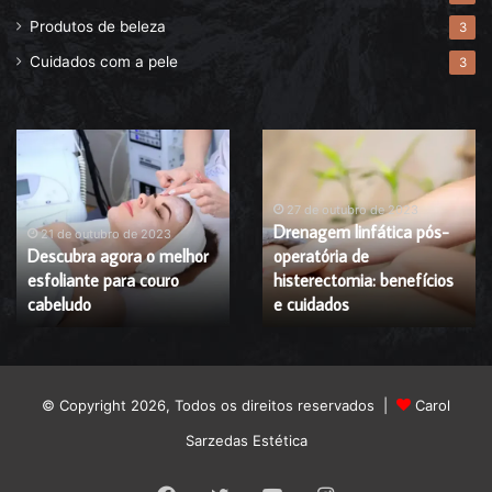
Produtos de beleza
3
Cuidados com a pele
3
Descubra
Drenagem
agora
linfática
o
pós-
melhor
operatória
27 de outubro de 2023
Drenagem linfática pós-
esfoliante
de
21 de outubro de 2023
Descubra agora o melhor
operatória de
para
histerectomia:
esfoliante para couro
histerectomia: benefícios
couro
benefícios
cabeludo
cabeludo
e
e cuidados
cuidados
© Copyright 2026, Todos os direitos reservados |
Carol
Sarzedas Estética