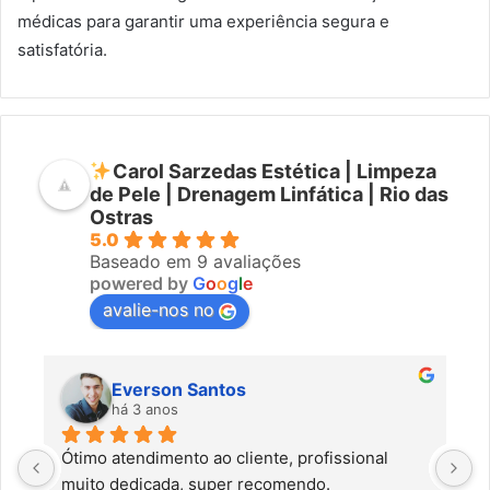
médicas para garantir uma experiência segura e
satisfatória.
Carol Sarzedas Estética | Limpeza
de Pele | Drenagem Linfática | Rio das
Ostras
5.0
Baseado em 9 avaliações
powered by
G
o
o
g
l
e
avalie-nos no
Everson Santos
há 3 anos
Ótimo atendimento ao cliente, profissional 
C
muito dedicada, super recomendo.
f