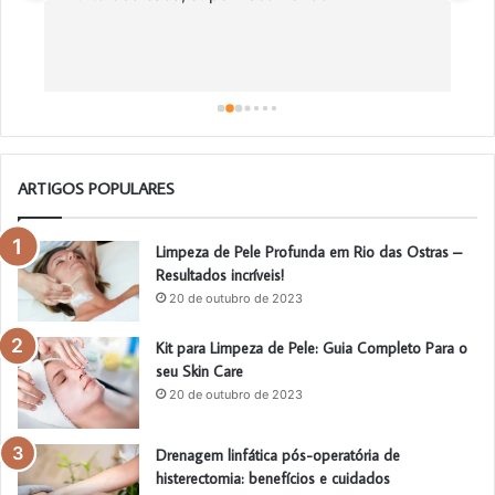
c
a
a
o
ARTIGOS POPULARES
Limpeza de Pele Profunda em Rio das Ostras –
Resultados incríveis!
20 de outubro de 2023
Kit para Limpeza de Pele: Guia Completo Para o
seu Skin Care
20 de outubro de 2023
Drenagem linfática pós-operatória de
histerectomia: benefícios e cuidados