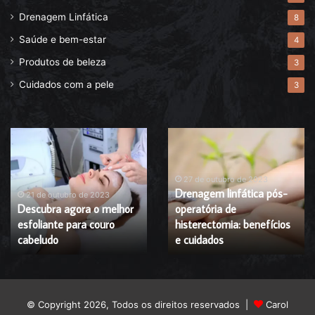
Drenagem Linfática
8
Saúde e bem-estar
4
Produtos de beleza
3
Cuidados com a pele
3
Descubra
Drenagem
agora
linfática
o
pós-
melhor
operatória
27 de outubro de 2023
Drenagem linfática pós-
esfoliante
de
21 de outubro de 2023
Descubra agora o melhor
operatória de
para
histerectomia:
esfoliante para couro
histerectomia: benefícios
couro
benefícios
cabeludo
cabeludo
e
e cuidados
cuidados
© Copyright 2026, Todos os direitos reservados |
Carol