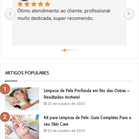
Ótimo atendimento ao cliente, profissional 
C
muito dedicada, super recomendo.
f
c
a
a
o
ARTIGOS POPULARES
Limpeza de Pele Profunda em Rio das Ostras –
Resultados incríveis!
20 de outubro de 2023
Kit para Limpeza de Pele: Guia Completo Para o
seu Skin Care
20 de outubro de 2023