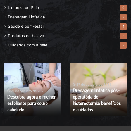
Limpeza de Pele
9
Drenagem Linfática
8
Saúde e bem-estar
4
Produtos de beleza
3
Cuidados com a pele
3
Descubra
Drenagem
agora
linfática
o
pós-
melhor
operatória
27 de outubro de 2023
Drenagem linfática pós-
esfoliante
de
21 de outubro de 2023
Descubra agora o melhor
operatória de
para
histerectomia:
esfoliante para couro
histerectomia: benefícios
couro
benefícios
cabeludo
cabeludo
e
e cuidados
cuidados