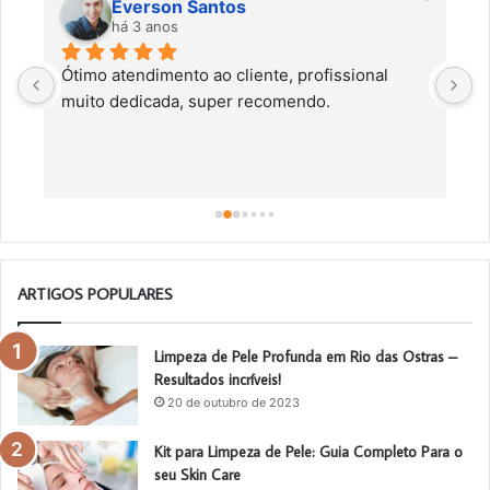
Everson Santos
há 3 anos
Ótimo atendimento ao cliente, profissional 
C
muito dedicada, super recomendo.
f
c
a
a
o
ARTIGOS POPULARES
Limpeza de Pele Profunda em Rio das Ostras –
Resultados incríveis!
20 de outubro de 2023
Kit para Limpeza de Pele: Guia Completo Para o
seu Skin Care