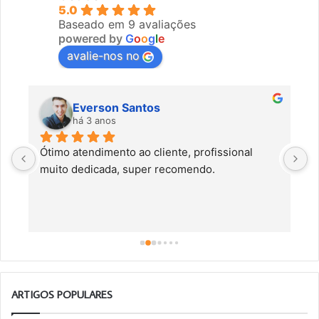
5.0
Baseado em 9 avaliações
powered by
G
o
o
g
l
e
avalie-nos no
Everson Santos
há 3 anos
Ótimo atendimento ao cliente, profissional 
C
muito dedicada, super recomendo.
f
c
a
a
o
ARTIGOS POPULARES