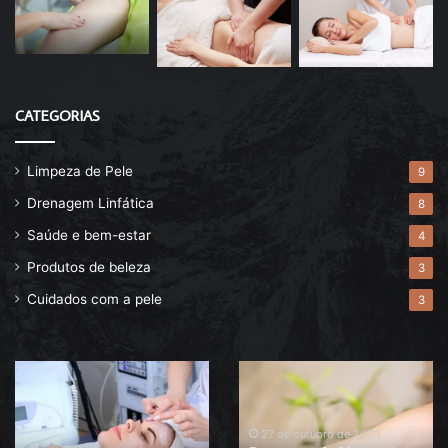
CATEGORIAS
Limpeza de Pele
9
Drenagem Linfática
8
Saúde e bem-estar
4
Produtos de beleza
3
Cuidados com a pele
3
Descubra
Drenagem
agora
linfática
o
pós-
melhor
operatória
27 de outubro de 2023