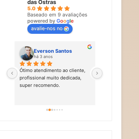
das Ostras
5.0
Baseado em 9 avaliações
powered by
G
o
o
g
l
e
avalie-nos no
Everson Santos
Maira Vi
há 3 anos
há 3 anos
Ótimo atendimento ao cliente, 
Carol faz um tra
profissional muito dedicada, 
tem mãos de fad
super recomendo.
simpática, nos t
carinho, caprich
super alto astra
dicas de autocu
alimentação saud
aromaterapia, e
terapias holísti
recomendo!!!