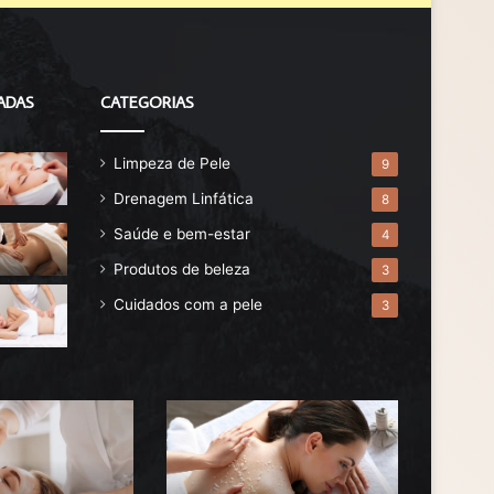
ADAS
CATEGORIAS
Limpeza de Pele
9
Drenagem Linfática
8
Saúde e bem-estar
4
Produtos de beleza
3
Cuidados com a pele
3
Quantas
Benefíci
vezes
da
por
Esfoliaçã
semana
Corporal: