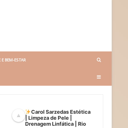
Procurar
 E BEM-ESTAR
Barra
por
Lateral
Carol Sarzedas Estética
| Limpeza de Pele |
Drenagem Linfática | Rio