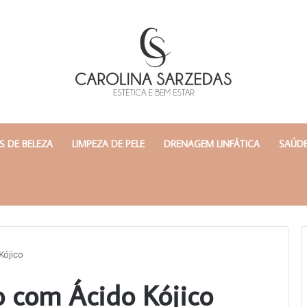
 DE BELEZA
LIMPEZA DE PELE
DRENAGEM LINFÁTICA
SAÚDE
Kójico
o com Ácido Kójico