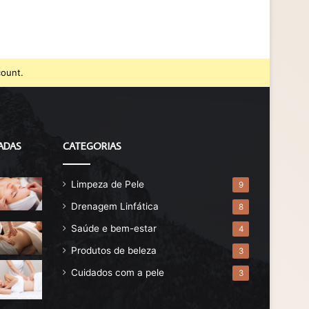
count.
ADAS
CATEGORIAS
Limpeza de Pele
9
Drenagem Linfática
8
Saúde e bem-estar
4
Produtos de beleza
3
Cuidados com a pele
3