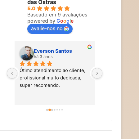
das Ostras
5.0
Baseado em 9 avaliações
powered by
G
o
o
g
l
e
avalie-nos no
Everson Santos
Maira Vi
há 3 anos
há 3 anos
Ótimo atendimento ao cliente, 
Carol faz um tra
profissional muito dedicada, 
tem mãos de fad
super recomendo.
simpática, nos t
carinho, caprich
super alto astra
dicas de autocu
alimentação saud
aromaterapia, e
terapias holísti
recomendo!!!