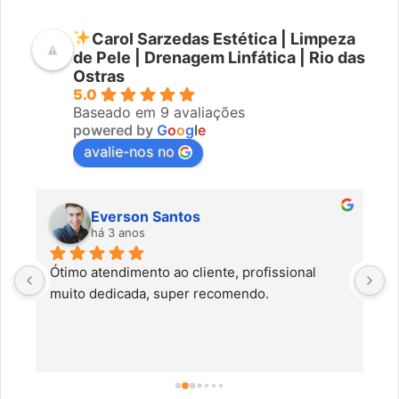
Carol Sarzedas Estética | Limpeza
de Pele | Drenagem Linfática | Rio das
Ostras
5.0
Baseado em 9 avaliações
powered by
G
o
o
g
l
e
avalie-nos no
Everson Santos
há 3 anos
Ótimo atendimento ao cliente, profissional 
C
muito dedicada, super recomendo.
f
c
a
a
o