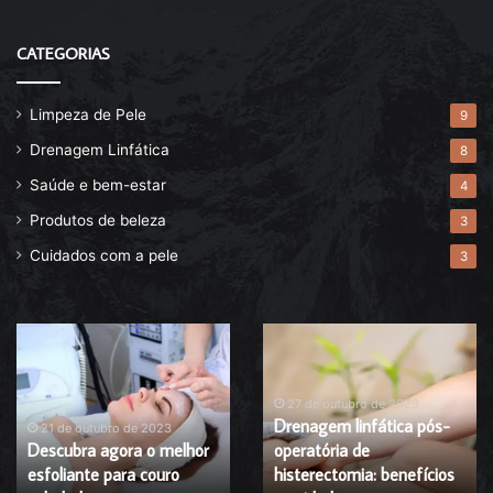
CATEGORIAS
Limpeza de Pele
9
Drenagem Linfática
8
Saúde e bem-estar
4
Produtos de beleza
3
Cuidados com a pele
3
Descubra
Drenagem
agora
linfática
o
pós-
melhor
operatória
27 de outubro de 2023
Drenagem linfática pós-
esfoliante
de
21 de outubro de 2023
Descubra agora o melhor
operatória de
para
histerectomia:
esfoliante para couro
histerectomia: benefícios
couro
benefícios