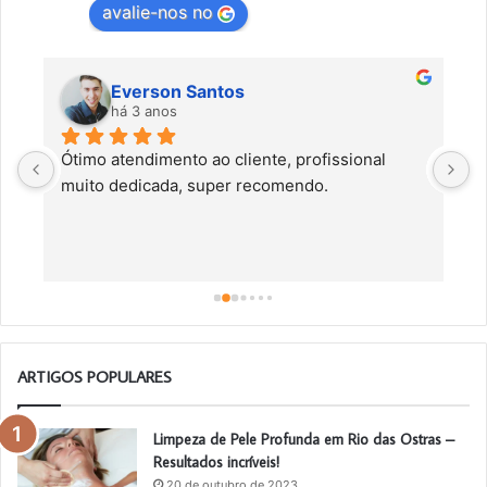
avalie-nos no
Everson Santos
há 3 anos
Ótimo atendimento ao cliente, profissional 
C
muito dedicada, super recomendo.
f
c
a
a
o
ARTIGOS POPULARES
Limpeza de Pele Profunda em Rio das Ostras –
Resultados incríveis!
20 de outubro de 2023