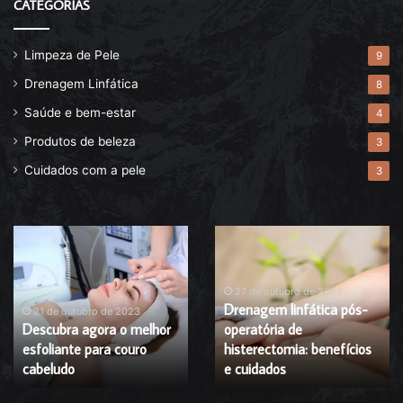
CATEGORIAS
Limpeza de Pele
9
Drenagem Linfática
8
Saúde e bem-estar
4
Produtos de beleza
3
Cuidados com a pele
3
Descubra
Drenagem
agora
linfática
o
pós-
melhor
operatória
27 de outubro de 2023
Drenagem linfática pós-
esfoliante
de
21 de outubro de 2023
Descubra agora o melhor
operatória de
para
histerectomia:
esfoliante para couro
histerectomia: benefícios
couro
benefícios
cabeludo
cabeludo
e
e cuidados
cuidados