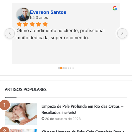
Everson Santos
há 3 anos
Ótimo atendimento ao cliente, profissional 
C
muito dedicada, super recomendo.
f
c
a
a
o
ARTIGOS POPULARES
Limpeza de Pele Profunda em Rio das Ostras –
Resultados incríveis!
20 de outubro de 2023