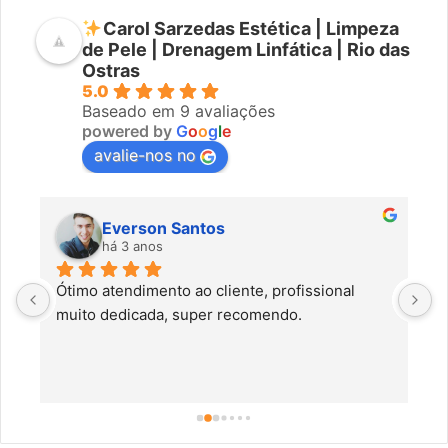
Carol Sarzedas Estética | Limpeza
de Pele | Drenagem Linfática | Rio das
Ostras
5.0
Baseado em 9 avaliações
powered by
G
o
o
g
l
e
avalie-nos no
Everson Santos
há 3 anos
Ótimo atendimento ao cliente, profissional 
C
muito dedicada, super recomendo.
f
c
a
a
o