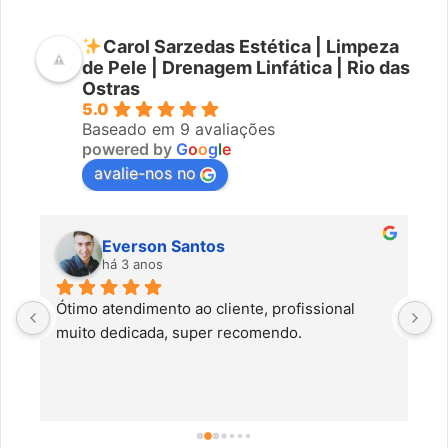
Carol Sarzedas Estética | Limpeza
de Pele | Drenagem Linfática | Rio das
Ostras
5.0
Baseado em 9 avaliações
powered by
G
o
o
g
l
e
avalie-nos no
Everson Santos
há 3 anos
Ótimo atendimento ao cliente, profissional 
C
muito dedicada, super recomendo.
f
c
a
a
o