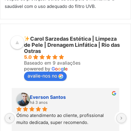
saudável com o uso adequado do filtro UVB.
Carol Sarzedas Estética | Limpeza
de Pele | Drenagem Linfática | Rio das
Ostras
5.0
Baseado em 9 avaliações
powered by
G
o
o
g
l
e
avalie-nos no
Everson Santos
há 3 anos
Ótimo atendimento ao cliente, profissional 
C
muito dedicada, super recomendo.
f
c