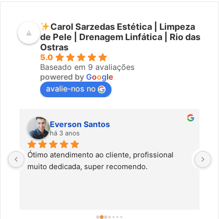
Carol Sarzedas Estética | Limpeza
de Pele | Drenagem Linfática | Rio das
Ostras
5.0
Baseado em 9 avaliações
powered by
G
o
o
g
l
e
avalie-nos no
Everson Santos
há 3 anos
Ótimo atendimento ao cliente, profissional 
C
muito dedicada, super recomendo.
f
c
a
a
o